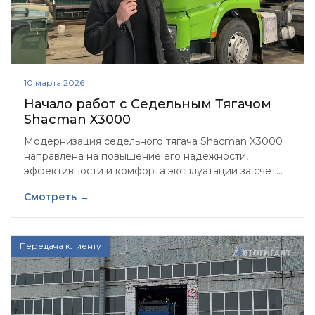
10 марта 2026
Начало работ с Седельным Тягачом
Shacman X3000
Модернизация седельного тягача Shacman X3000
направлена на повышение его надежности,
эффективности и комфорта эксплуатации за счёт
обновления технических узлов, систем управления
Смотреть →
и улучшения рабочих характеристик автомобиля
Передача клиенту