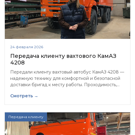
24 февраля 2026
Передача клиенту вахтового КамАЗ
4208
Передали клиенту вахтовый автобус КамАЗ 4208 —
надежную технику для комфортной и безопасной
доставки бригад к месту работы. Проходимость,
выносливость и готовность к суровым условиям —
Смотреть →
всё для эффективной работы на удалённых
объектах!
Передача клиенту