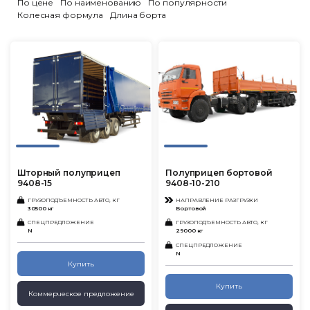
По цене
По наименованию
По популярности
Колесная формула
Длина борта
Шторный полуприцеп
Полуприцеп бортовой
9408-15
9408-10-210
ГРУЗОПОДЪЕМНОСТЬ АВТО, КГ
НАПРАВЛЕНИЕ РАЗГРУЗКИ
30500 кг
Бортовой
СПЕЦПРЕДЛОЖЕНИЕ
ГРУЗОПОДЪЕМНОСТЬ АВТО, КГ
N
29000 кг
СПЕЦПРЕДЛОЖЕНИЕ
N
Купить
Купить
Коммерческое предложение