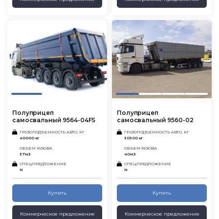
Полуприцеп
Полуприцеп
самосвальный 9564-04FS
самосвальный 9560-02
ГРУЗОПОДЪЕМНОСТЬ АВТО, КГ
ГРУЗОПОДЪЕМНОСТЬ АВТО, КГ
40000 кг
30300 кг
ОБЪЕМ КУЗОВА
ОБЪЕМ КУЗОВА
37м3
40м3
СПЕЦПРЕДЛОЖЕНИЕ
СПЕЦПРЕДЛОЖЕНИЕ
N
N
Купить
Купить
Коммерческое предложение
Коммерческое предложение