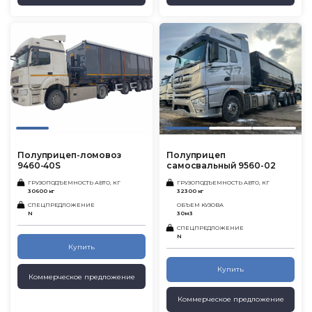
Полуприцеп-ломовоз
Полуприцеп
9460-40S
самосвальный 9560-02
ГРУЗОПОДЪЕМНОСТЬ АВТО, КГ
ГРУЗОПОДЪЕМНОСТЬ АВТО, КГ
30600 кг
32300 кг
СПЕЦПРЕДЛОЖЕНИЕ
ОБЪЕМ КУЗОВА
N
30м3
СПЕЦПРЕДЛОЖЕНИЕ
N
Купить
Купить
Коммерческое предложение
Коммерческое предложение