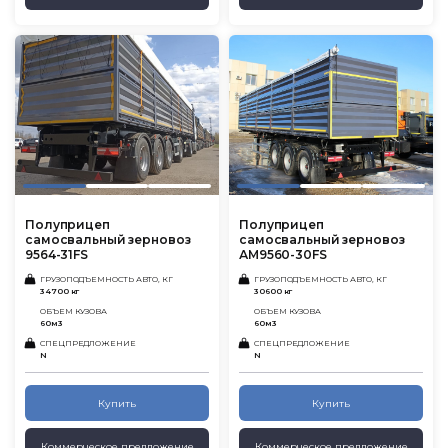
Полуприцеп
Полуприцеп
самосвальный зерновоз
самосвальный зерновоз
9564-31FS
АМ9560-30FS
ГРУЗОПОДЪЕМНОСТЬ АВТО, КГ
ГРУЗОПОДЪЕМНОСТЬ АВТО, КГ
34700 кг
30600 кг
ОБЪЕМ КУЗОВА
ОБЪЕМ КУЗОВА
60м3
60м3
СПЕЦПРЕДЛОЖЕНИЕ
СПЕЦПРЕДЛОЖЕНИЕ
N
N
Купить
Купить
Коммерческое предложение
Коммерческое предложение